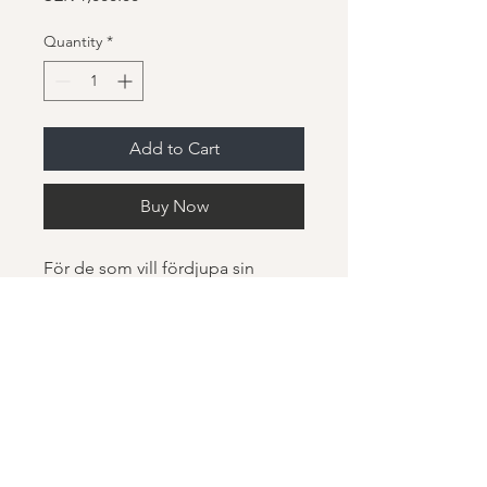
Quantity
*
Add to Cart
Buy Now
För de som vill fördjupa sin 
yogapraktik och teknik.
MM