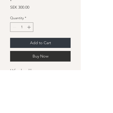
Price
SEK 300.00
Quantity
*
Add to Cart
Buy Now
Utforska olika 
meditationstekniker för inre frid.
MM