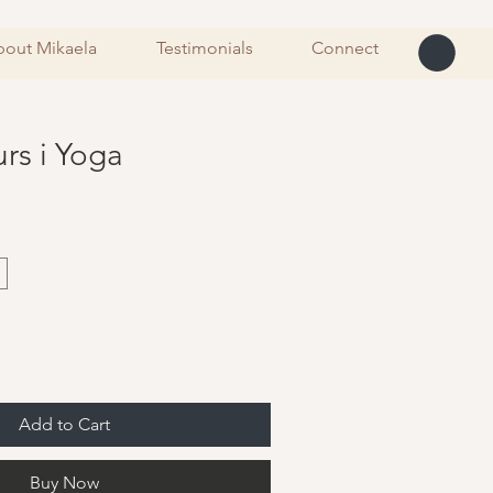
out Mikaela
Testimonials
Connect
rs i Yoga
Add to Cart
Buy Now