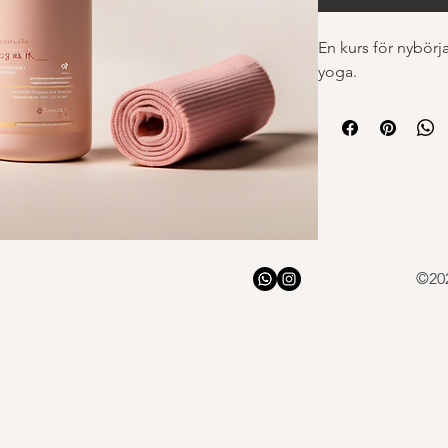
En kurs för nybörja
yoga.
©20