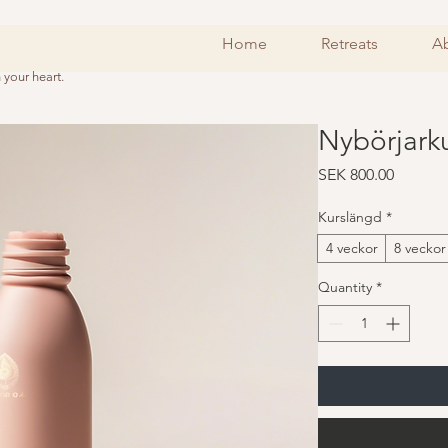
Home
Retreats
Ab
your heart.
Nybörjarku
Price
SEK 800.00
Kurslängd
*
4 veckor
8 veckor
Quantity
*