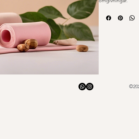
omgivningar.
©20