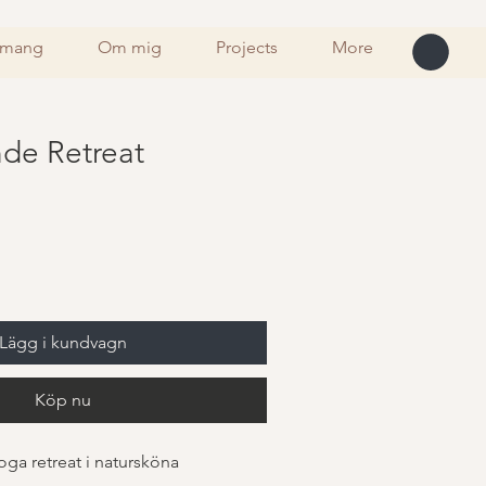
nemang
Om mig
Projects
More
de Retreat
Lägg i kundvagn
Köp nu
ga retreat i natursköna 