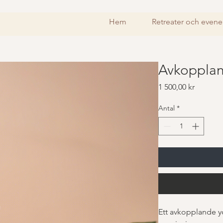
Hem
Retreater och eve
Avkopplan
Pris
1 500,00 kr
Antal
*
Ett avkopplande yo