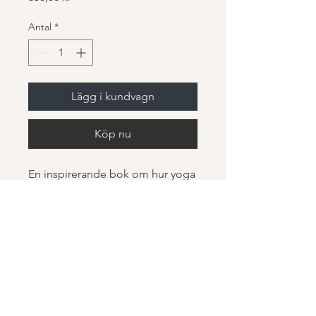
Antal
*
Lägg i kundvagn
Köp nu
En inspirerande bok om hur yoga 
kan förändra ditt liv.
MM