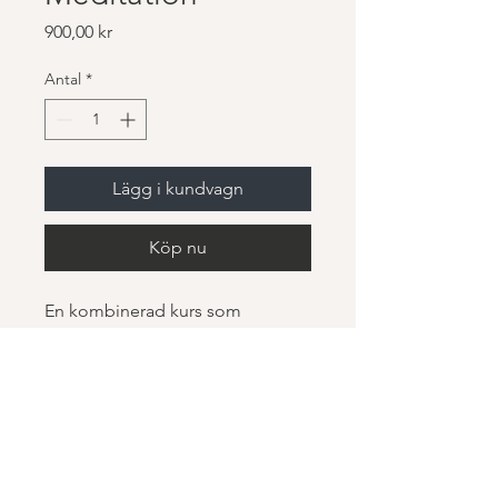
Pris
900,00 kr
Antal
*
Lägg i kundvagn
Köp nu
En kombinerad kurs som 
fokuserar på både yoga och 
meditation.
MM