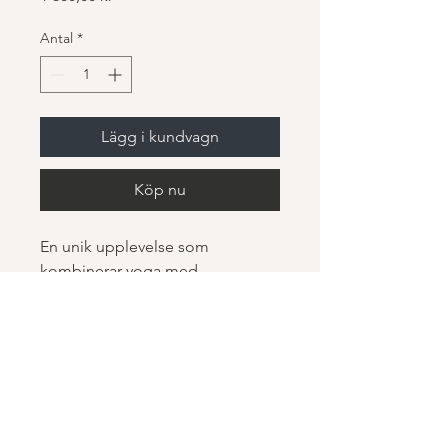
Antal
*
Lägg i kundvagn
Köp nu
En unik upplevelse som 
kombinerar yoga med 
naturvandringar.
MM