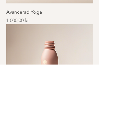
Avancerad Yoga
Pris
1 000,00 kr
Nybörjarkurs i Yoga
Pris
800,00 kr